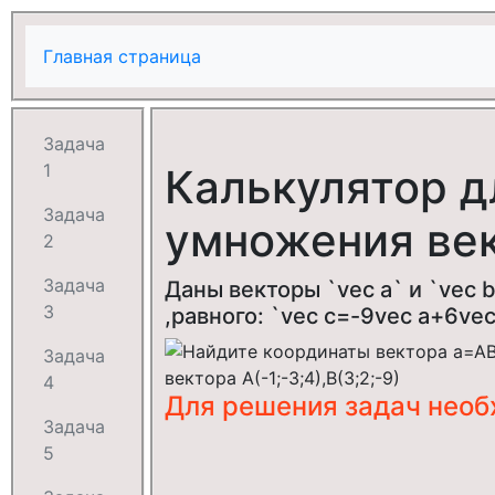
Главная страница
Задача
1
Калькулятор д
Задача
умножения век
2
Задача
Даны векторы `vec a` и `vec 
3
,равного: `vec c=-9vec a+6vec 
Задача
4
Для решения задач нео
Задача
5