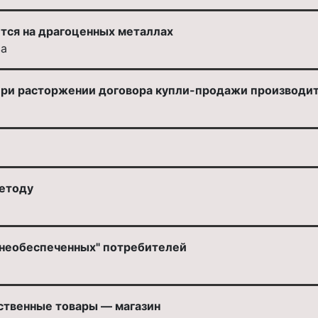
тся на драгоценных металлах
ва
при расторжении договора купли-продажи производит
методу
днеобеспеченных" потребителей
ственные товары — магазин