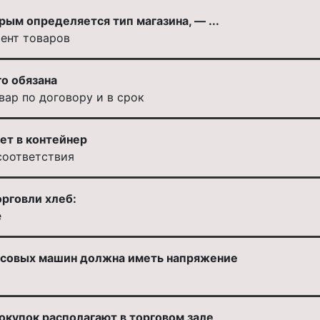
рым определяется тип магазина, — ...
ент товаров
о обязана
вар по договору и в срок
ет в контейнер
соответствия
рговли хлеб:
е
ссовых машин должна иметь напряжение
окупок располагают в торговом зале