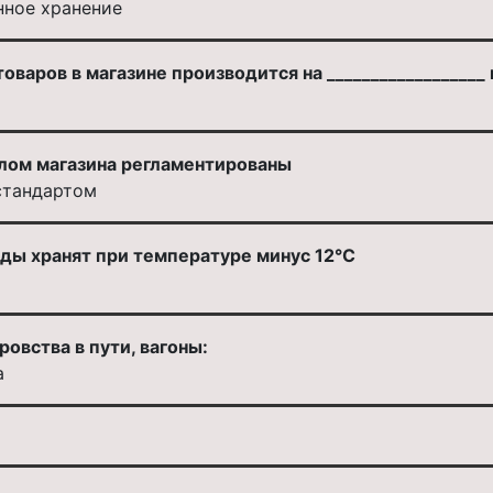
нное хранение
оваров в магазине производится на __________________
лом магазина регламентированы
стандартом
ы хранят при температуре минус 12°С
овства в пути, вагоны:
а