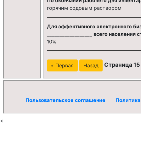
По окончании рабочего дня инвента
горячим содовым раствором
Для эффективного электронного би
__________________ всего населения 
10%
Страница 15 
« Первая
Назад
Пользовательское соглашение
Политика
<