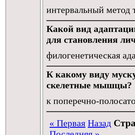
интервальный метод 
Какой вид адаптации
для становления ли
филогенетическая ад
К какому виду муск
скелетные мышцы?
к поперечно-полосат
Стра
« Первая
Назад
Последняя »