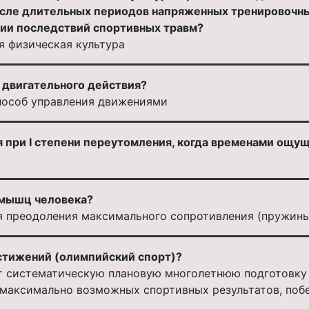
сле длительных периодов напряженных тренировочных
ии последствий спортивных травм?
я физическая культура
 двигательного действия?
пособ управления движениями
 при I степени переутомления, когда временами ощущ
 мышц человека?
я преодоления максимального сопротивления (пружины
стижений (олимпийский спорт)?
т систематическую плановую многолетнюю подготовку 
 максимально возможных спортивных результатов, поб