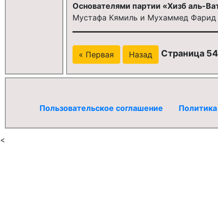
Основателями партии «Хизб аль-Ват
Мустафа Кямиль и Мухаммед Фарид
Страница 54
« Первая
Назад
Пользовательское соглашение
Политика
<