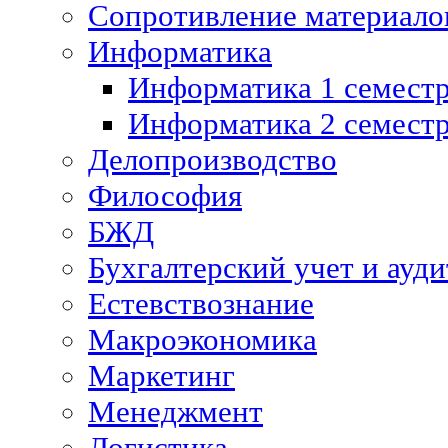
Сопротивление материалов
Информатика
Информатика 1 семест
Информатика 2 семест
Делопроизводство
Философия
БЖД
Бухгалтерский учет и ауди
Естевствознание
Макроэкономика
Маркетинг
Менеджмент
Логистика