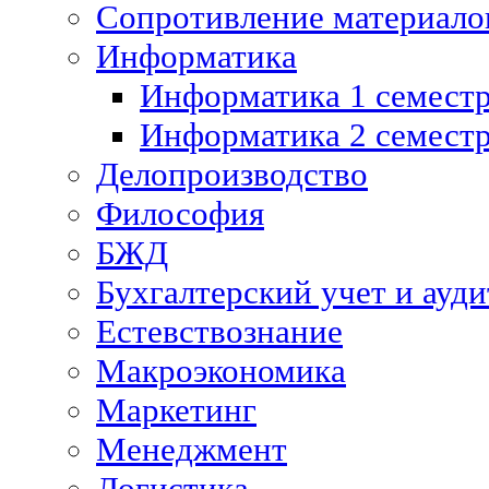
Сопротивление материалов
Информатика
Информатика 1 семест
Информатика 2 семест
Делопроизводство
Философия
БЖД
Бухгалтерский учет и ауди
Естевствознание
Макроэкономика
Маркетинг
Менеджмент
Логистика