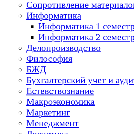
Сопротивление материалов
Информатика
Информатика 1 семест
Информатика 2 семест
Делопроизводство
Философия
БЖД
Бухгалтерский учет и ауди
Естевствознание
Макроэкономика
Маркетинг
Менеджмент
Логистика