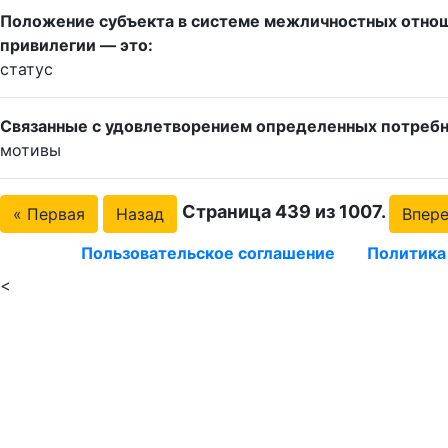
Положение субъекта в системе межличностных отнош
привилегии — это:
статус
Связанные с удовлетворением определенных потребн
мотивы
Страница 439 из 1007.
« Первая
Назад
Впер
Пользовательское соглашение
Политика
<