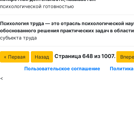
психологической готовностью
Психология труда — это отрасль психологической нау
обоснованного решения практических задач в области
субъекта труда
Страница 648 из 1007.
« Первая
Назад
Впер
Пользовательское соглашение
Политика
<