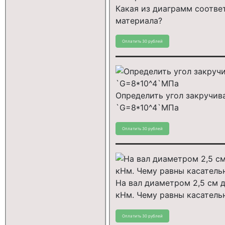
Какая из диаграмм соотве
материала?
Определить угол закручива
`G=8*10^4`МПа
На вал диаметром 2,5 см 
кНм. Чему равны касатель