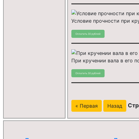
Условие прочности при кр
При кручении вала в его п
Стр
« Первая
Назад