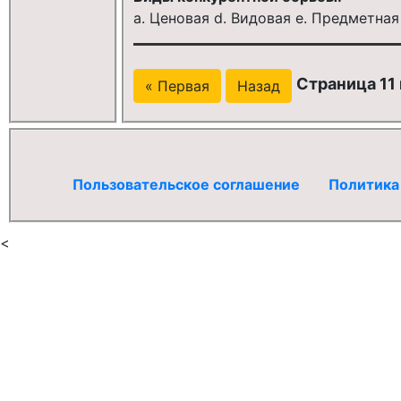
a. Ценовая d. Видовая e. Предметная
Страница 11 
« Первая
Назад
Пользовательское соглашение
Политика
<