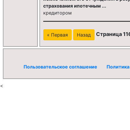
страхования ипотечным ...
кредитором
Страница 116
« Первая
Назад
Пользовательское соглашение
Политика
<