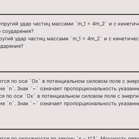
гий удар частиц массами `m_1 = 4m_2` и с кинетически
ударения?
я по оси `Ox` в потенциальном силовом поле с энергие
ие `n`. Знак `~` означает пропорциональность указанн