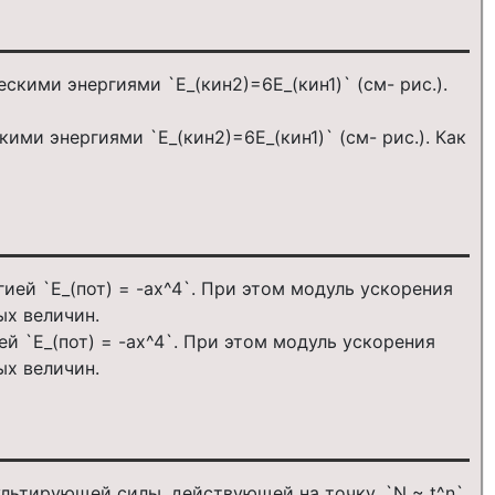
ми энергиями `E_(кин2)=6E_(кин1)` (см- рис.). Как
й `E_(пот) = -ax^4`. При этом модуль ускорения
ых величин.