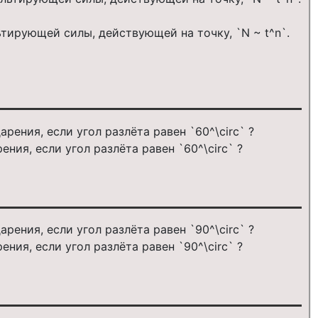
тирующей силы, действующей на точку, `N ~ t^n`.
ия, если угол разлёта равен `60^\circ` ?
ия, если угол разлёта равен `90^\circ` ?