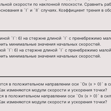
альной скорости по наклонной плоскости. Сравнить ра
снования в `I` и `II` случаях. Коэффициент трения в об
ной `l`: 6) на стержне длиной `l` с пренебрежимо мал
нить минимальные значения начальных скоростей.
я в положительном направлении оси `Ox (x > 0)` в сил
Как изменяются модули скорости и ускорения точки?