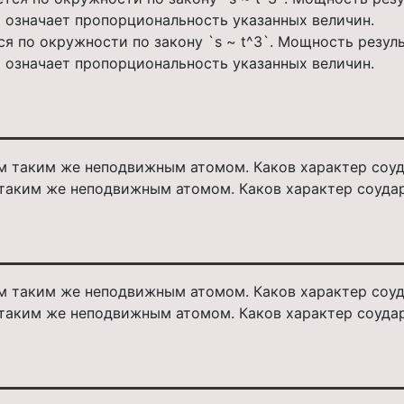
я по окружности по закону `s ~ t^3`. Мощность резуль
~` означает пропорциональность указанных величин.
таким же неподвижным атомом. Каков характер соударен
таким же неподвижным атомом. Каков характер соударен