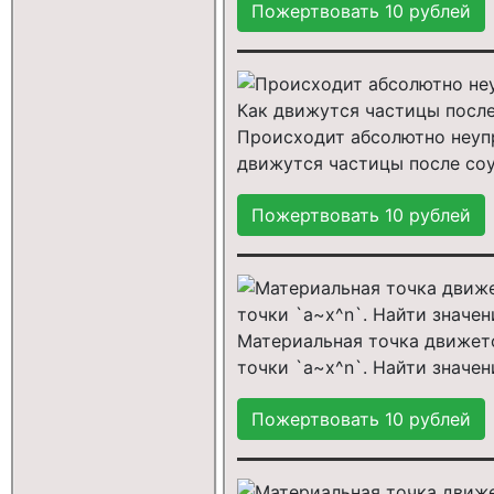
Происходит абсолютно неупру
движутся частицы после со
Материальная точка движетс
точки `a~x^n`. Найти значен