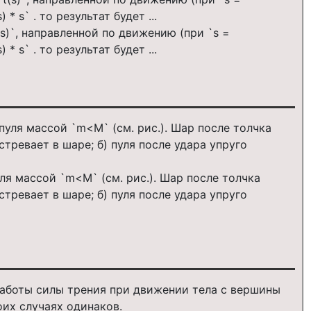
s)`, направленной по движению (при `s =
* s` . то результат будет ...
ля массой `m<M` (см. рис.). Шар после толчка
стревает в шаре; б) пуля после удара упруго