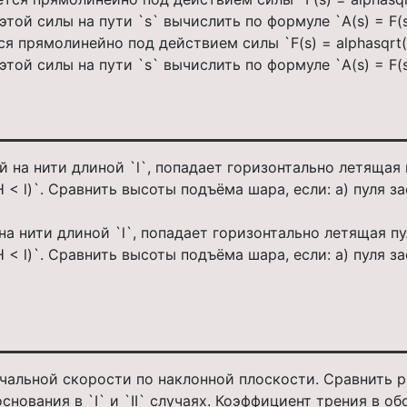
я прямолинейно под действием силы `F(s) = alphasqrt(
этой силы на пути `s` вычислить по формуле `A(s) = F(s) 
а нити длиной `l`, попадает горизонтально летящая пу
 < l)`. Сравнить высоты подъёма шара, если: а) пуля за