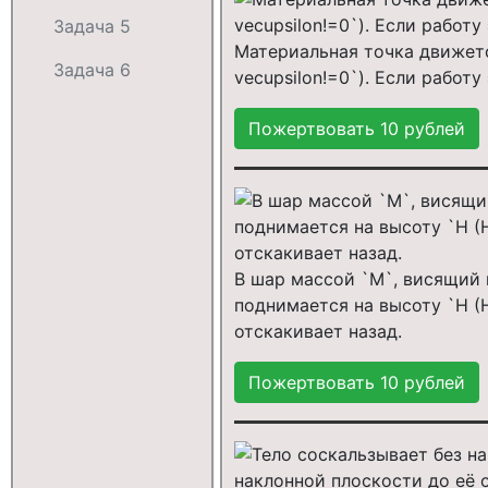
Задача 5
Материальная точка движетс
Задача 6
vecupsilon!=0`). Если работу 
В шар массой `M`, висящий н
поднимается на высоту `H (H
отскакивает назад.