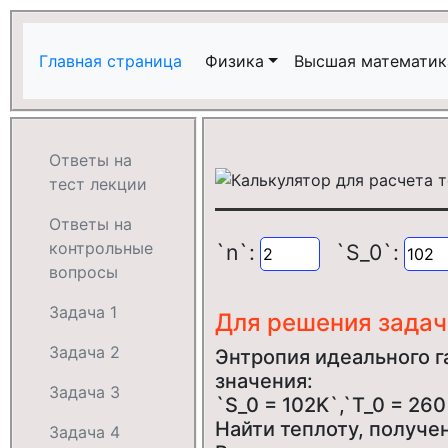
Главная страница
Физика
Высшая математик
Ответы на
тест лекции
Ответы на
контрольные
`n`:
`S_0`:
вопросы
Задача 1
Для решения зада
Задача 2
Энтропия идеального г
значения:
Задача 3
`S_0 = 102K`,`T_0 = 260
Найти теплоту, получен
Задача 4