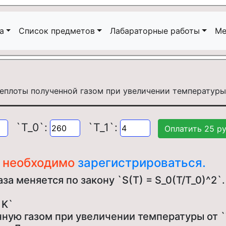
а
Список предметов
Лабараторные работы
Ме
`T_0`:
`T_1`:
ч необходимо
зарегистрироваться.
аза меняется по закону `S(T) = S_0(T/T_0)^
 K`
ную газом при увеличении температуры от `T_