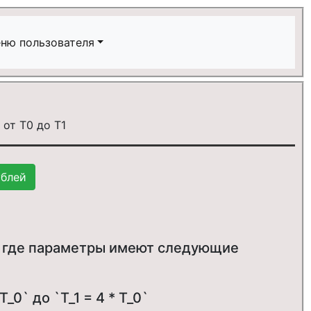
ню пользователя
2`. где параметры имеют следующие
0` до `T_1 = 4 * T_0`