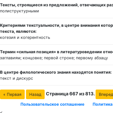
Тексты, строящиеся из предложений, отвечающих ра
полиструктурными
Критериями текстуальности, в центре внимания котор
текста, являются:
когезия и когерентность
Термин «сильная позиция» в литературоведении относ
заглавиям; концовке; первой строке; первому абзацу
В центре филологического знания находятся понятия:
текст и дискурс
Страница 667 из 813.
« Первая
Назад
Впере
Пользовательское соглашение
Политика
<