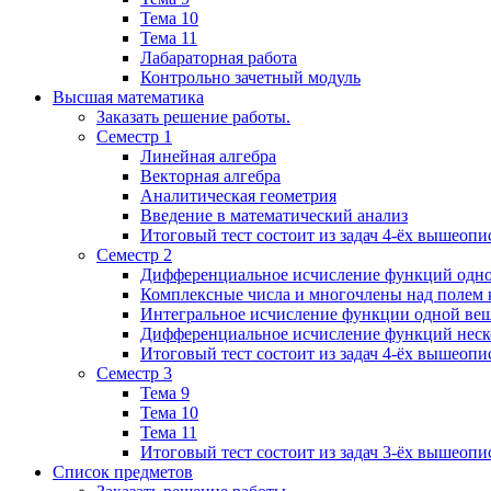
Тема 10
Тема 11
Лабараторная работа
Контрольно зачетный модуль
Высшая математика
Заказать решение работы.
Семестр 1
Линейная алгебра
Векторная алгебра
Аналитическая геометрия
Введение в математический анализ
Итоговый тест состоит из задач 4-ёх вышеопи
Семестр 2
Дифференциальное исчисление функций одн
Комплексные числа и многочлены над полем 
Интегральное исчисление функции одной ве
Дифференциальное исчисление функций неск
Итоговый тест состоит из задач 4-ёх вышеопи
Семестр 3
Тема 9
Тема 10
Тема 11
Итоговый тест состоит из задач 3-ёх вышеоп
Список предметов