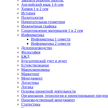
Заказать решение работы.
Английский язык 1-6 сем
Химия 1 и 2 сем
История
Политология
Начертательная геометрия
Инженерная графика
Сопротивление материалов 1 и 2 сем
Информатика
Информатика 1 семестр
Информатика 2 семестр
Делопроизводство
Философия
БЖД
Бухгалтерский учет и аудит
Естевствознание
Макроэкономика
Маркетинг
Менеджмент
Логистика
Логика
Основы проектной деятельности
Организация, технология и проектирование предпр
Производственный менеджмент
Статистика