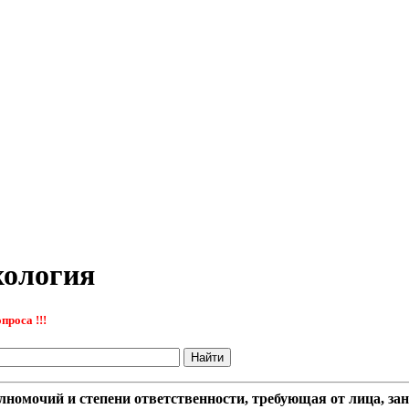
хология
проса !!!
лномочий и степени ответственности, требующая от лица, з