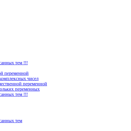
санных тем !!!
ой переменной
комплексных чисел
щественной переменной
ольких переменных
санных тем !!!
исанных тем