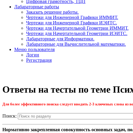
Цифровая грамотность, ТЦП
Лабараторные работы
Заказать решение работы.
Чертежи для Инженерной Графики ИММИТ.
Чертежи для Инженерной Графики ИЭИТС.
Чертежи для Начертательной Геометрии ИММИТ.
Чертежи для Начертательной Геометрии ИЭИТС.
Лабараторные для Информатики.
Лабараторные для Вычислительной математики.
Меню пользователя
Логин
Регистрация
Ответы на тесты по теме Пси
Для более эффективного поиска следует вводить 2-3 ключевых слова из во
Поиск:
Нормативно закрепленная совокупность основных задач, по