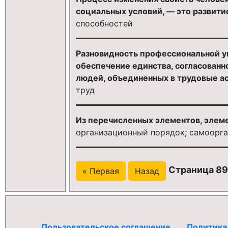
социальных условий, — это развитие 
способностей
Разновидность профессиональной у
обеспечение единства, согласован
людей, объединенных в трудовые ас
труд
Из перечисленных элементов, элеме
организационный порядок; самоорга
Страница 891
« Первая
Назад
Пользовательское соглашение
Политика