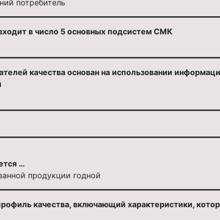
шний потребитель
 входит в число 5 основных подсистем СМК
ателей качества основан на использовании информац
й
ется …
ванной продукции годной
 профиль качества, включающий характеристики, кото