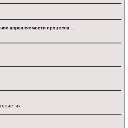
ении управляемости процесса …
ктеристик