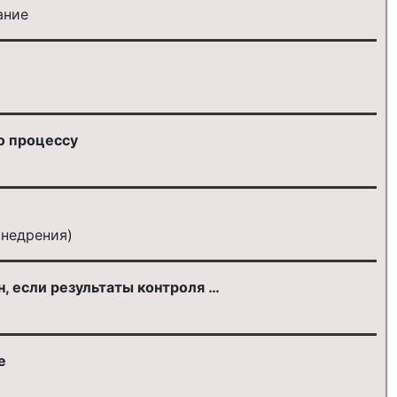
ание
по процессу
внедрения)
, если результаты контроля …
е