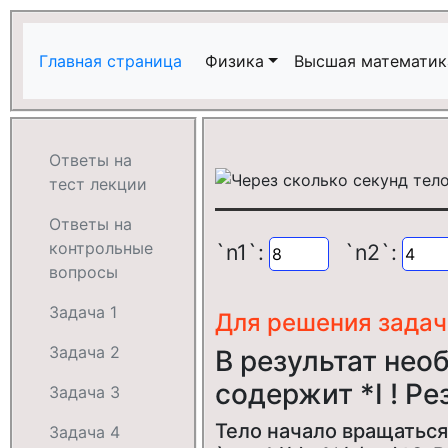
Главная страница
Физика
Высшая математик
Ответы на
тест лекции
Ответы на
контрольные
`n1`:
`n2`:
вопросы
Задача 1
Для решения зада
Задача 2
В результат нео
содержит *I ! Ре
Задача 3
Тело начало вращаться 
Задача 4