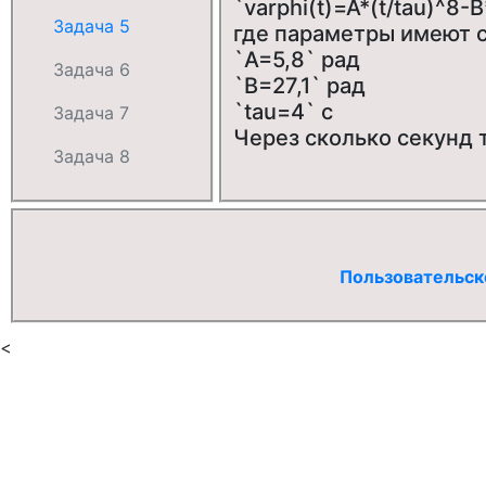
`varphi(t)=A*(t/tau)^8-B
Задача 5
где параметры имеют 
`A=5,8` рад
Задача 6
`B=27,1` рад
`tau=4` с
Задача 7
Через сколько секунд 
Задача 8
Пользовательск
<