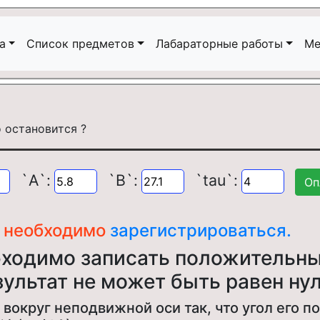
а
Список предметов
Лабараторные работы
Ме
`A`:
`B`:
`tau`:
ч необходимо
зарегистрироваться.
бходимо записать положительны
зультат не может быть равен нул
вокруг неподвижной оси так, что угол его п