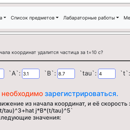
а
Список предметов
Лабараторные работы
Ме
`A`:
`B`:
`tau`:
`t`
ч необходимо
зарегистрироваться.
ижение из начала координат, и её скорость 
(t/tau)^3+hat j*B*(t/tau)^5`
следующие значения: