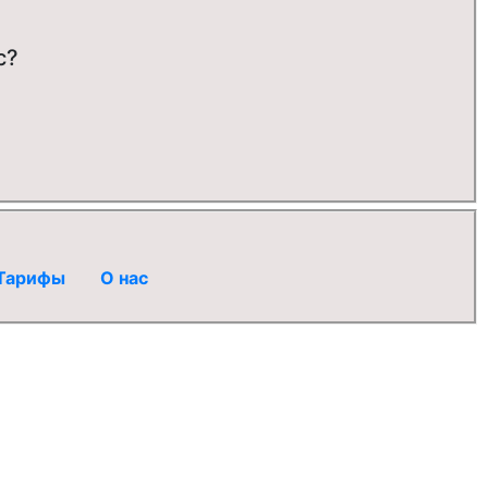
с?
Тарифы
О нас