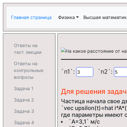
Главная страница
Физика
Высшая математик
Ответы на
тест лекции
Ответы на
контрольные
`n1`:
`n2`:
вопросы
Задача 1
Для решения зада
Задача 2
Частица начала свое дв
`vec upsilon(t)=hat i*A*
Задача 3
где параметры имеют 
`A=3,1` м/с
Задача 4