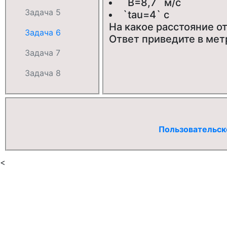
`B=8,7` м/с
Задача 5
`tau=4` с
На какое расстояние от
Задача 6
Ответ приведите в мет
Задача 7
Задача 8
Пользовательск
<