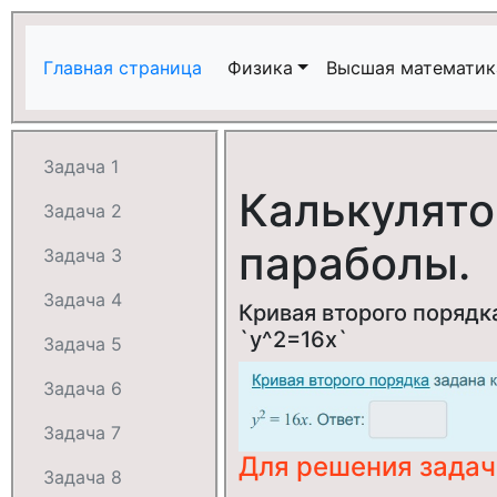
Главная страница
Физика
Высшая математик
Задача 1
Калькулято
Задача 2
параболы.
Задача 3
Задача 4
Кривая второго порядк
`y^2=16x`
Задача 5
Задача 6
Задача 7
Для решения зада
Задача 8