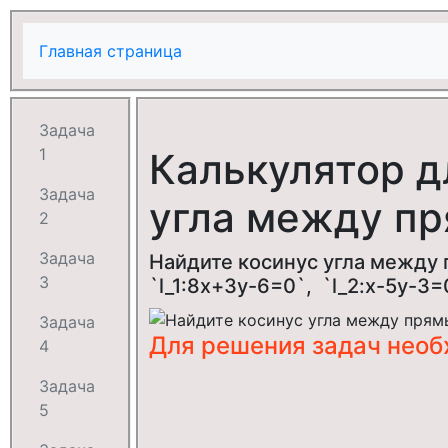
Главная страница
Задача
1
Калькулятор д
Задача
угла между п
2
Задача
Найдите косинус угла между п
3
`l_1:8x+3y-6=0`, `l_2:x-5y-3=
Задача
Для решения задач нео
4
Задача
5