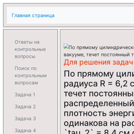
Главная страница
Ответы на
контрольные
вопросы
Для решения задач
Поиск по
По прямому цил
контрольным
радиуса R = 6,2
вопросам
течет постоянны
Задача 1
распределенный
Задача 2
плотность энерг
Задача 3
одинакова на рас
Задача 4
`tau_2` = 8,4 см