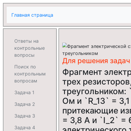
Главная страница
Ответы на
контрольные
вопросы
Для решения задач
Поиск по
Фрагмент электр
контрольным
трех резисторов
вопросам
треугольником: `
Задача 1
Ом и `R_13` = 3,
Задача 2
притекающие извн
Задача 3
= 3,8 А и `I_2` =
Задача 4
электрического 